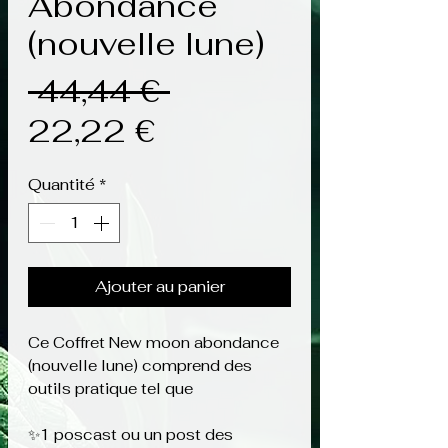
Abondance
(nouvelle lune)
Prix original
 44,44 € 
Prix promotionnel
22,22 €
Quantité
*
Ajouter au panier
Ce Coffret New moon abondance
(nouvelle lune) comprend des
outils pratique tel que
✨️1 poscast ou un post des