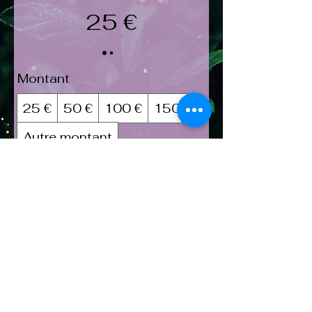
25 €
Montant
25 €
50 €
100 €
150 €
Autre montant
Quantité
Je fais ce cadeau à cette personne