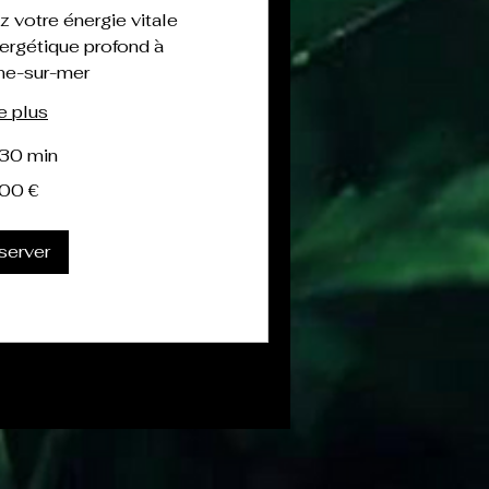
z votre énergie vitale
ergétique profond à
ne-sur-mer
e plus
 30 min
00 €
server