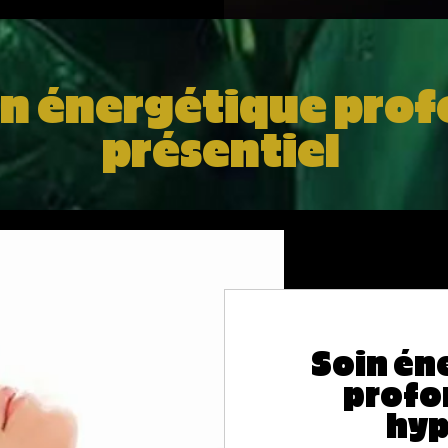
in énergétique pro
présentiel
Soin én
profo
hy