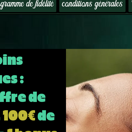
ramme de fidélité
conditions générales
oins
es :
ffre de
t
100€
de