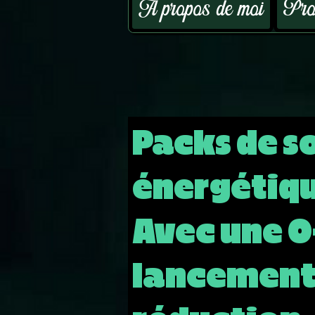
A propos de moi
Prog
Packs de s
énergétiqu
Avec une O
lancemen