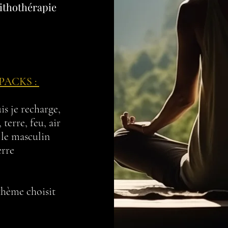
ithothérapie ​
s PACKS :
is je recharge,
terre, feu, air
t le masculin
erre
 thème choisit