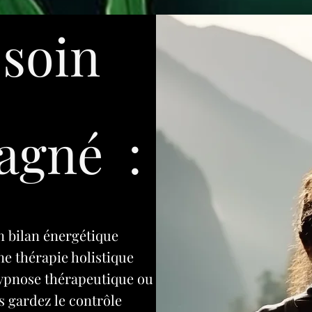
soin
agné :
n bilan énergétique
ne thérapie holistique
ypnose thérapeutique ou
s gardez le contrôle