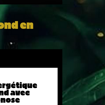
fond en
ergétique
nd avec
pnose