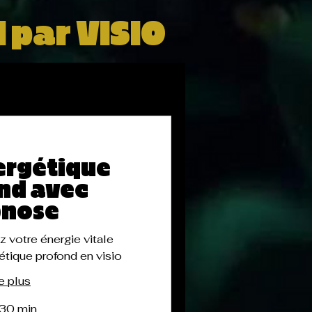
 par VISIO
ergétique
nd avec
pnose
z votre énergie vitale
étique profond en visio
e plus
 30 min