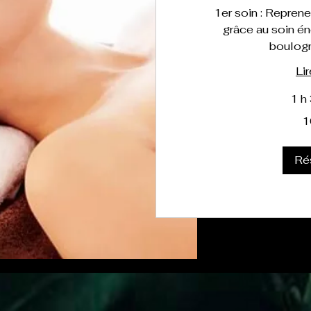
1er soin : Reprene
grâce au soin én
boulog
Lir
1 h
100
1
euros
Ré