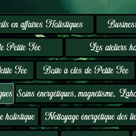
ls en affaires Holistiques
Business
e Petite Fée
Les ateliers hol
etite Fée
Boîte à clés de Petite Fée
ques
Soins énergétiques, magnétisme, Lah
 holistique
Nettoyage énergétique des li