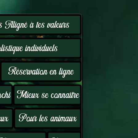
 Aligné à tes valeurs
istique individuels
Réservation en ligne
ochi
Mieux se connaître
eux
Pour les animaux