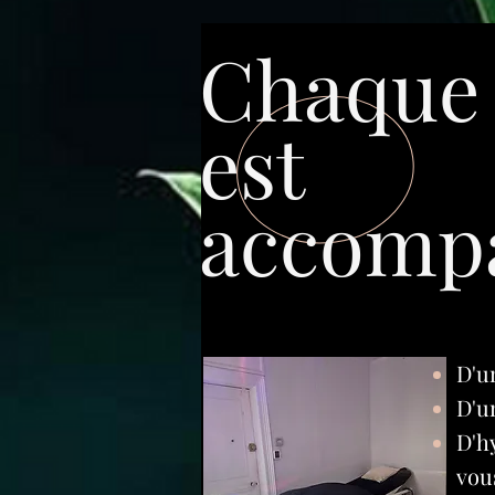
Chaque 
est
accomp
D'u
D'u
D'h
vou