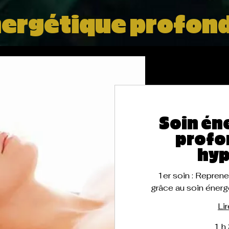
nergétique profond
Soin én
profo
hy
1er soin : Reprene
grâce au soin énerg
Lir
1 h