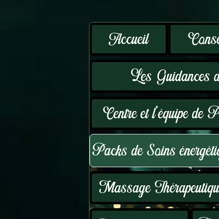
Accueil
Consei
Les Guidances d
Centre et l'équipe de P
Packs de Soins énergéti
Massage Thérapeutique