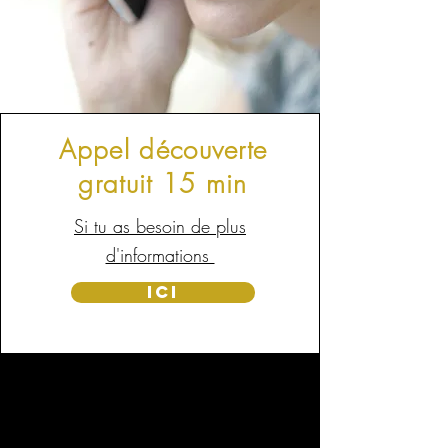
Appel découverte
gratuit 15 min
Si tu as besoin de plus
d'informations
Ici
Option Branding Énergétique
Option Branding Énergétique