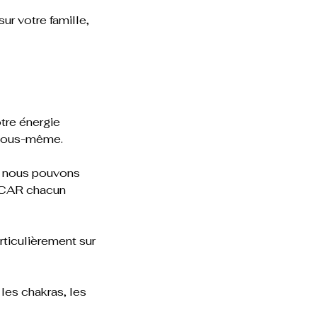
r votre famille,
tre énergie
 vous-même.
rs nous pouvons
.) CAR chacun
articulièrement sur
 les chakras, les