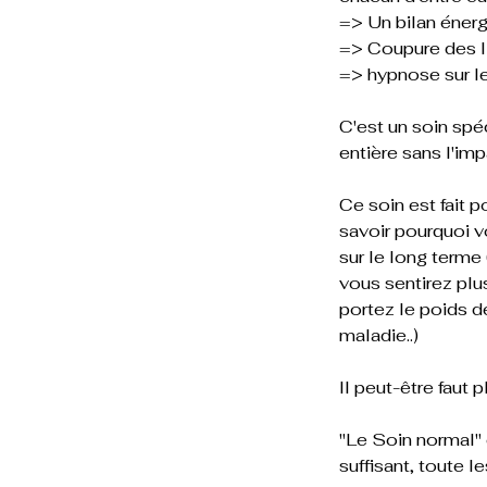
=> Un bilan énergé
=> Coupure des li
=> hypnose sur le
C'est un soin spéc
entière sans l'im
Ce soin est fait p
savoir pourquoi vo
sur le long terme
vous sentirez plu
portez le poids 
maladie..)
Il peut-être faut 
"Le Soin normal" e
suffisant, toute 