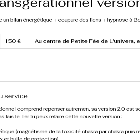
ransgérationnel versio
c un bilan énergétique + coupure des liens + hypnose à 
150
euros
150 €
Au centre de Petite Fée de L'univers, e
u service
tionnel comprend repenser autremen, sa version 2.0 est so
as fais le 1er tu peux refaire cette nouvelle version :
tique (magnétisme de la toxicité chakra par chakra puis re
x et bulle de protection)