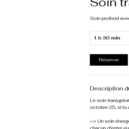
Soin t
Soin profond ave
1 h 30 min
1
3
0
m
Réserver
i
n
Description d
Le soin transgéra
octobre 25, si tu 
=> Un soin énergé
chacun d'entre eu