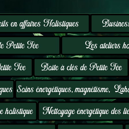
ls en affaires Holistiques
Business
e Petite Fée
Les ateliers hol
etite Fée
Boîte à clés de Petite Fée
ques
Soins énergétiques, magnétisme, Lah
 holistique
Nettoyage énergétique des li