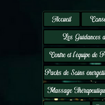
Accueil
Consei
Les Guidances d
Centre et l'équipe de P
Packs de Soins énergéti
Massage Thérapeutique