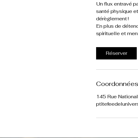
Un flux entravé p
santé physique et
dérèglement !
En plus de détend
Réserver
Coordonnée
145 Rue National
ptitefeedelunive