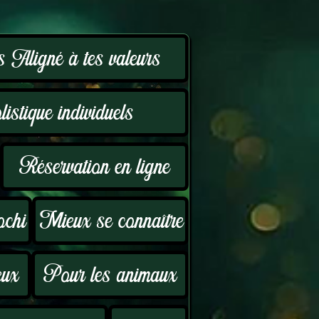
 Aligné à tes valeurs
istique individuels
Réservation en ligne
ochi
Mieux se connaître
eux
Pour les animaux