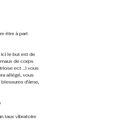
re être à part
ici le but est de
es maux de corps
iose ect ...) vous
era allégé, vous
 blessures d'âme,
s
n taux vibratoire