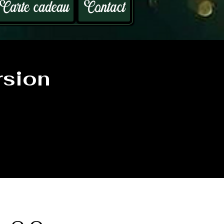
Carte cadeau
Contact
rsion