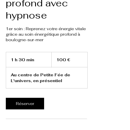
profond avec
hypnose
1er soin : Reprenez votre énergie vitale
grâce au soin énergétique profond à
boulogne-sur-mer
100
euros
1 h 30 min
1
100 €
3
0
Au centre de Petite Fée de
m
L'univers, en présentiel
i
n
Réserver