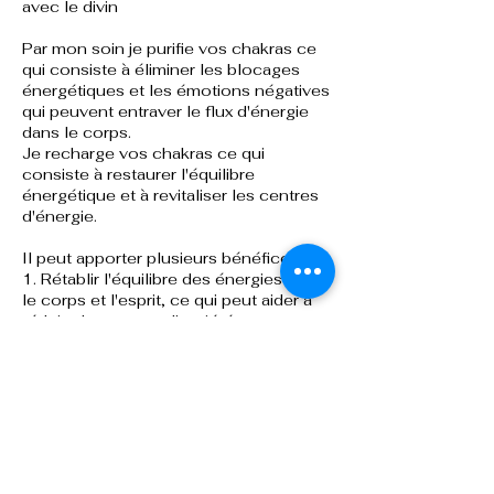
avec le divin
Par mon soin je purifie vos chakras ce
qui consiste à éliminer les blocages
énergétiques et les émotions négatives
qui peuvent entraver le flux d'énergie
dans le corps.
Je recharge vos chakras ce qui
consiste à restaurer l'équilibre
énergétique et à revitaliser les centres
d'énergie.
Il peut apporter plusieurs bénéfices :
1. Rétablir l'équilibre des énergies dans
le corps et l'esprit, ce qui peut aider à
réduire le stress et l'anxiété.
2. Contribuer à améliorer la santé
globale en favorisant la circulation de
l'énergie vitale dans le corps.
3. Aider à identifier et à libérer les
blocages énergétiques qui peuvent
causer des problèmes de santé ou des
difficultés émotionnelles
4. Aider à clarifier les pensées et à