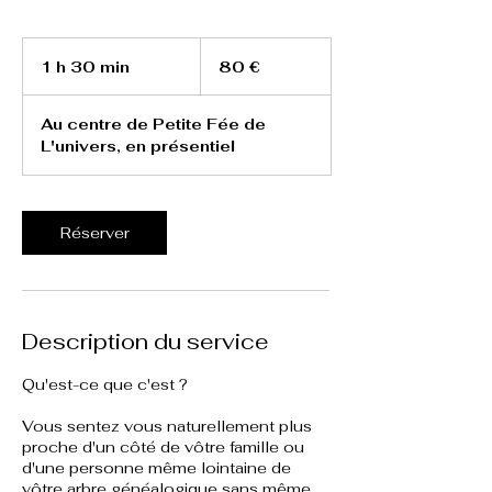
80
euros
1 h 30 min
1
80 €
3
0
Au centre de Petite Fée de
m
L'univers, en présentiel
i
n
Réserver
Description du service
Qu'est-ce que c'est ?
Vous sentez vous naturellement plus
proche d'un côté de vôtre famille ou
d'une personne même lointaine de
vôtre arbre généalogique sans même